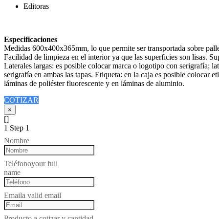
Editoras
Especificaciones
Medidas 600x400x365mm, lo que permite ser transportada sobre palle
Facilidad de limpieza en el interior ya que las superficies son lisas. 
Laterales largas: es posible colocar marca o logotipo con serigrafía; 
serigrafía en ambas las tapas. Etiqueta: en la caja es posible colocar 
láminas de poliéster fluorescente y en láminas de aluminio.
COTIZAR
×
[]
1
Step 1
Nombre
Teléfono
your full
name
Email
a valid email
Producto a cotizar y cantidad...