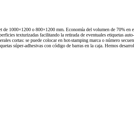
t de 1000×1200 o 800×1200 mm. Economía del volumen de 70% en el reto
Superficies texturizadas facilitando la retirada de eventuales etiquetas a
laterales cortas: se puede colocar en hot-stamping marca o número secuen
etiquetas súper-adhesivas con código de barras en la caja. Hemos desarro