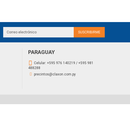
PARAGUAY
Celular:
+595 976 140219 / +595 981
488288
precintos@claxon.com.py